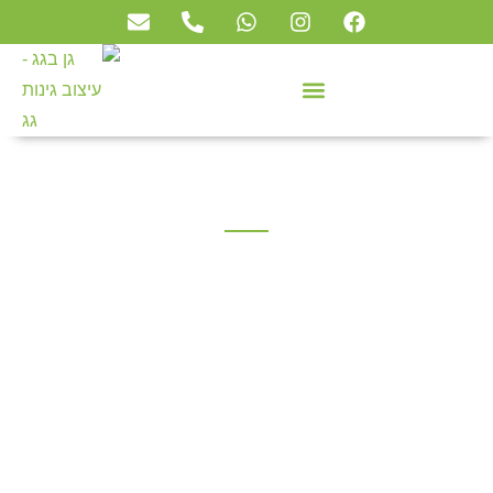
איך בוחרים דשא סינטטי
למרפסת שמש?
ינואר 17, 2024
גן בגג
»
מגזין גן בגג
»
איך בוחרים דשא סינטטי למרפסת
שמש?