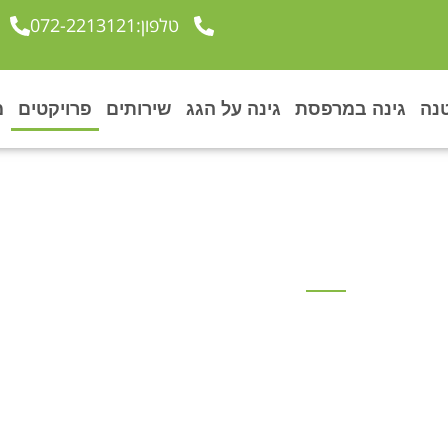
טלפון:072-2213121
נה
גינה במרפסת
גינה על הגג
שירותים
פרויקטים
מ
ומרפסות פנטהאוז מ
ם ממגוון העבודות שלנו. בחברת גן בגג מתמחים אך
ת וגגות. לפניכם פרויקטים מגוונים החל ממרפסות
ש גדולות ועד מרפסות פנטהאוז מעוצבות או גגות
לו לעצב את המרפסת החלומית שלכם בהתאם לתקציב.