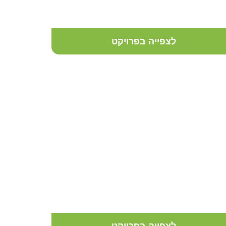
מרפסת תל אביבית מעוצבת
לצפייה בפרויקט
גינת ירק במרפסת פנטהאוז
במודיעין