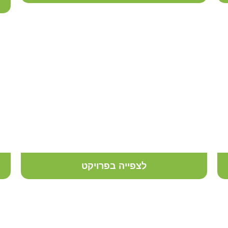
עיצוב גינת גג באווירה חמימה
לצפייה בפרויקט