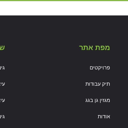
מפת אתר
שי
פרויקטים
גי
תיק עבודות
עי
מגזין גן בגג
עי
אודות
גינ