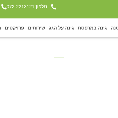
טלפון:072-2213121
נה
גינה במרפסת
גינה על הגג
שירותים
פרויקטים
מ
מנוע חדירת מים לג
מרץ 8, 2020
גן בגג
»
מגזין גן בגג
»
איך למנוע חדירת מים לגינה?