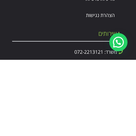
הצהרת נגישות
שירותים
משרד: 072-2213121
יואב: 052-2708787
office@ginotgag.co.il
ראשון - חמישי: 16:00 - 8:00
הגולן 16, תל אביב