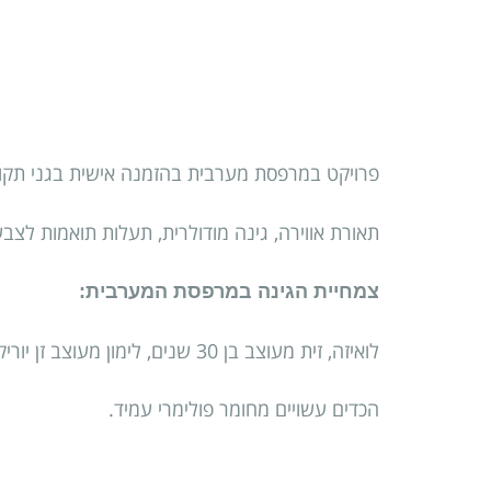
פרויקט במרפסת מערבית בהזמנה אישית בגני תקוו
תאורת אווירה, גינה מודולרית, תעלות תואמות לצ
צמחיית הגינה במרפסת המערבית:
לואיזה, זית מעוצב בן 30 שנים, לימון מעוצב זן יוריקה, טברנה מונטנה, ננדינה, לריופה, לובליה רב שנתית, לבנדר, עשבי תיבול.
הכדים עשויים מחומר פולימרי עמיד.