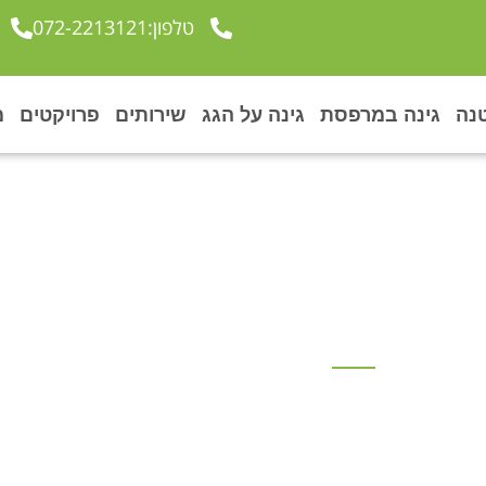
טלפון:072-2213121
נה
גינה במרפסת
גינה על הגג
שירותים
פרויקטים
מ
ה במרפסת בגני תקוו
ייקטים
»
פרויקט גינה במרפסת בגני תקווה