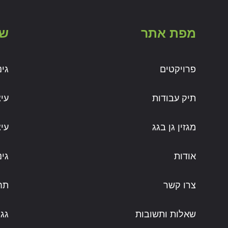
מפת אתר
שי
פרויקטים
גי
תיק עבודות
עי
מגזין גן בגג
עי
אודות
גינ
צרו קשר
תחז
שאלות ותשובות
גג