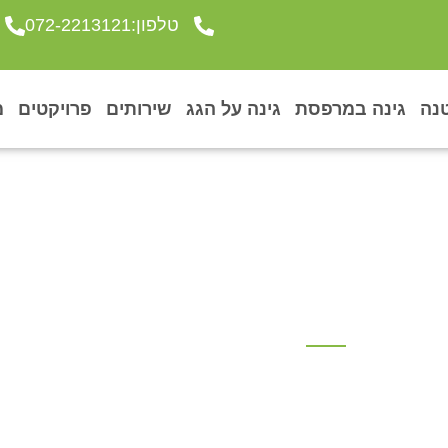
טלפון:072-2213121
נה
גינה במרפסת
גינה על הגג
שירותים
פרויקטים
מ
גג ירוק בגבעתיים
פרוייקטים
»
פרויקט גג ירוק בגבעתיים